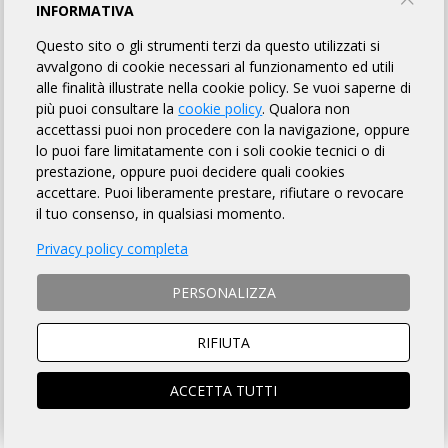
OVADA IN RANDONNÉE 2026
INFORMATIVA
Questo sito o gli strumenti terzi da questo utilizzati si
Uà Cycling Team
avvalgono di cookie necessari al funzionamento ed utili
alle finalità illustrate nella cookie policy. Se vuoi saperne di
più puoi consultare la
cookie policy
. Qualora non
INFORMAZIONI
REGOLAMENTO
ISCRIZIONI
accettassi puoi non procedere con la navigazione, oppure
lo puoi fare limitatamente con i soli cookie tecnici o di
prestazione, oppure puoi decidere quali cookies
accettare. Puoi liberamente prestare, rifiutare o revocare
DISTANZA
DISLIVELLO
il tuo consenso, in qualsiasi momento.
200 Km
3000 metri
Privacy policy completa
PERSONALIZZA
TEMPO MASSIMO
DOVE
RIFIUTA
13 ore 30 min
Ovada (AL)
ACCETTA TUTTI