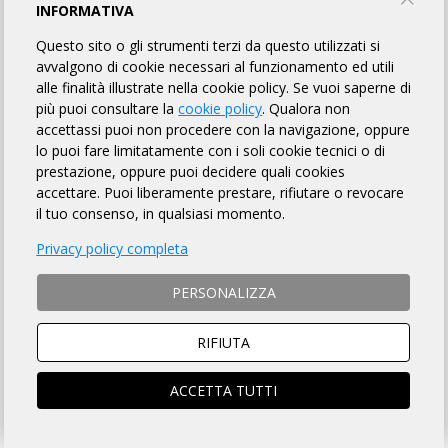
III RANDONNÈE EFEBO DI SELINUNTE
INFORMATIVA
Questo sito o gli strumenti terzi da questo utilizzati si
Dirty Bike Castelvetrano
avvalgono di cookie necessari al funzionamento ed utili
alle finalità illustrate nella cookie policy. Se vuoi saperne di
più puoi consultare la
cookie policy
. Qualora non
INFORMAZIONI
REGOLAMENTO
PUNTI DI CONTROLLO
accettassi puoi non procedere con la navigazione, oppure
lo puoi fare limitatamente con i soli cookie tecnici o di
ROADBOOK
MAPPA
LINK UTILI
ISCRITTI
42
prestazione, oppure puoi decidere quali cookies
accettare. Puoi liberamente prestare, rifiutare o revocare
OMOLOGATI
il tuo consenso, in qualsiasi momento.
Privacy policy completa
DISTANZA
DISLIVELLO
PERSONALIZZA
292 km
3089 metri
RIFIUTA
ACCETTA TUTTI
TEMPO MASSIMO
DOVE