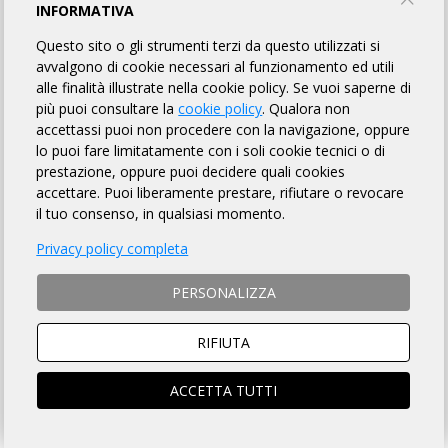
PONENTE LIGURE GS
INFORMATIVA
Questo sito o gli strumenti terzi da questo utilizzati si
avvalgono di cookie necessari al funzionamento ed utili
INFORMAZIONI
REGOLAMENTO
PUNTI DI CONTROLLO
alle finalità illustrate nella cookie policy. Se vuoi saperne di
più puoi consultare la
cookie policy
. Qualora non
MAPPA
accettassi puoi non procedere con la navigazione, oppure
lo puoi fare limitatamente con i soli cookie tecnici o di
prestazione, oppure puoi decidere quali cookies
accettare. Puoi liberamente prestare, rifiutare o revocare
DISTANZA
DISLIVELLO
il tuo consenso, in qualsiasi momento.
123 km
980 metri
Privacy policy completa
PERSONALIZZA
TEMPO MASSIMO
DOVE
RIFIUTA
MANCANTE
Finale Ligure (SV)
ACCETTA TUTTI