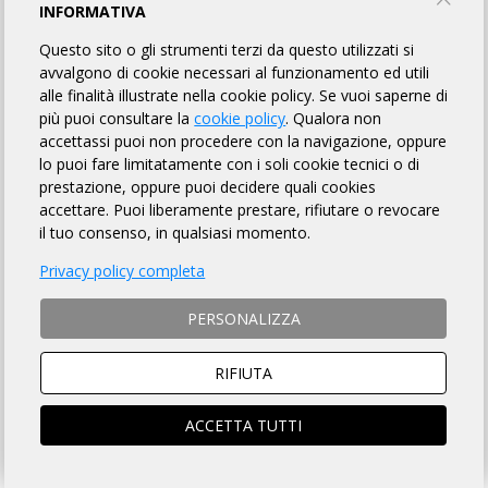
BICI CLUB OSTUNI
INFORMATIVA
Questo sito o gli strumenti terzi da questo utilizzati si
avvalgono di cookie necessari al funzionamento ed utili
INFORMAZIONI
REGOLAMENTO
PUNTI DI CONTROLLO
alle finalità illustrate nella cookie policy. Se vuoi saperne di
più puoi consultare la
cookie policy
. Qualora non
ROADBOOK
MAPPA
FOTO GALLERY
ISCRITTI
72
accettassi puoi non procedere con la navigazione, oppure
lo puoi fare limitatamente con i soli cookie tecnici o di
FINISHER
RANDO_LIVE
prestazione, oppure puoi decidere quali cookies
accettare. Puoi liberamente prestare, rifiutare o revocare
il tuo consenso, in qualsiasi momento.
DISTANZA
DISLIVELLO
Privacy policy completa
122 km
1400 metri
PERSONALIZZA
RIFIUTA
TEMPO MASSIMO
DOVE
ACCETTA TUTTI
8 ore 30 min
Ostuni (BR)