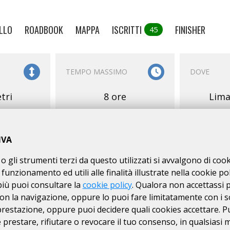
LLO
ROADBOOK
MAPPA
ISCRITTI
FINISHER
45
TEMPO MASSIMO
DOVE
tri
8 ore
Lima
IVA
o gli strumenti terzi da questo utilizzati si avvalgono di coo
 funzionamento ed utili alle finalità illustrate nella cookie pol
E
SERVIZI
ISCRIZIONI
più puoi consultare la
cookie policy
. Qualora non accettassi 
on la navigazione, oppure lo puoi fare limitatamente con i s
RI
15/03
dal
 prestazione, oppure puoi decidere quali cookies accettare. P
N. MASSIMO DI
km
prestare, rifiutare o revocare il tuo consenso, in qualsiasi
70