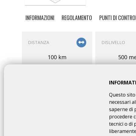
INFORMAZIONI
REGOLAMENTO
PUNTI DI CONTRO
DISTANZA
DISLIVELLO
100 km
500 me
INFORMAT
Questo sito 
necessari al
PARTENZA
OMOLOGAZION
saperne di 
procedere c
08:00 - 08:30
cp/A
tecnici o di
100 
liberamente 