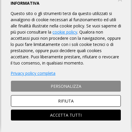
ANNULLATO
INFORMATIVA
Questo sito o gli strumenti terzi da questo utilizzati si
avvalgono di cookie necessari al funzionamento ed utili
L'ALTRA CICLISTICA
alle finalità illustrate nella cookie policy. Se vuoi saperne di
più puoi consultare la
cookie policy
. Qualora non
accettassi puoi non procedere con la navigazione, oppure
INFORMAZIONI
REGOLAMENTO
PUNTI DI CONTROLLO
lo puoi fare limitatamente con i soli cookie tecnici o di
prestazione, oppure puoi decidere quali cookies
ROADBOOK
MAPPA
LINK UTILI
FOTO GALLERY
accettare. Puoi liberamente prestare, rifiutare o revocare
il tuo consenso, in qualsiasi momento.
Privacy policy completa
DISTANZA
DISLIVELLO
PERSONALIZZA
108 km
900 metri
RIFIUTA
TEMPO MASSIMO
DOVE
ACCETTA TUTTI
7 ore 30 min
Rivalta Di Torino (TO)