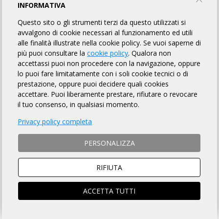
INFORMATIVA
INFORMAZIONI
REGOLAMENTO
MAPPA
Questo sito o gli strumenti terzi da questo utilizzati si
avvalgono di cookie necessari al funzionamento ed utili
ISCRITTI
4
alle finalità illustrate nella cookie policy. Se vuoi saperne di
più puoi consultare la
cookie policy
. Qualora non
accettassi puoi non procedere con la navigazione, oppure
lo puoi fare limitatamente con i soli cookie tecnici o di
DISTANZA
DISLIVELLO
prestazione, oppure puoi decidere quali cookies
accettare. Puoi liberamente prestare, rifiutare o revocare
600 km
13000 metri
il tuo consenso, in qualsiasi momento.
Privacy policy completa
DOVE
PERSONALIZZA
Somma Lombardo (VA)
RIFIUTA
ACCETTA TUTTI
CONTATTI