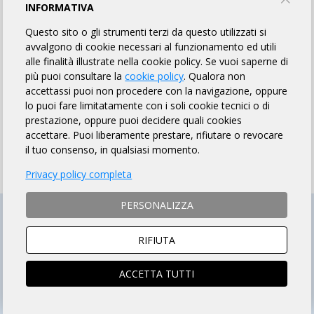
MODALITÀ DI PAGAMENTO
INFORMATIVA
Questo sito o gli strumenti terzi da questo utilizzati si
avvalgono di cookie necessari al funzionamento ed utili
SOCIO ARI
NON SOCIO ARI
alle finalità illustrate nella cookie policy. Se vuoi saperne di
ACCEDI e si aprirà la scheda
Prosegui per iscriverti al
più puoi consultare la
cookie policy
. Qualora non
iscrizione compilata
brevetto
accettassi puoi non procedere con la navigazione, oppure
lo puoi fare limitatamente con i soli cookie tecnici o di
prestazione, oppure puoi decidere quali cookies
accettare. Puoi liberamente prestare, rifiutare o revocare
il tuo consenso, in qualsiasi momento.
Privacy policy completa
PERSONALIZZA
RIFIUTA
ACCETTA TUTTI