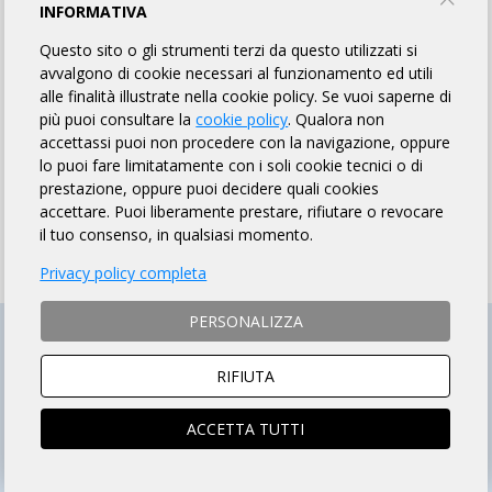
HOW TO PAY THE FEE
INFORMATIVA
Questo sito o gli strumenti terzi da questo utilizzati si
avvalgono di cookie necessari al funzionamento ed utili
SOCIO ARI
NON SOCIO ARI
alle finalità illustrate nella cookie policy. Se vuoi saperne di
ACCEDI e si aprirà la scheda
Prosegui per iscriverti al
più puoi consultare la
cookie policy
. Qualora non
iscrizione compilata
brevetto
accettassi puoi non procedere con la navigazione, oppure
lo puoi fare limitatamente con i soli cookie tecnici o di
prestazione, oppure puoi decidere quali cookies
accettare. Puoi liberamente prestare, rifiutare o revocare
il tuo consenso, in qualsiasi momento.
Privacy policy completa
PERSONALIZZA
RIFIUTA
ACCETTA TUTTI