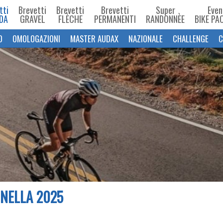
tti
Brevetti
Brevetti
Brevetti
Super
Even
DA
GRAVEL
FLÈCHE
PERMANENTI
RANDONNÈE
BIKE PA
O
OMOLOGAZIONI
MASTER AUDAX
NAZIONALE
CHALLENGE
C
NELLA 2025