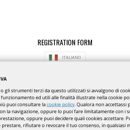
REGISTRATION FORM
ITALIANO
HOW TO REGISTER
HOW TO PAY THE FEE
IVA
o gli strumenti terzi da questo utilizzati si avvalgono di coo
-REGISTERED CYCLISTS ARE NOT ALLOWED TO E
 funzionamento ed utili alle finalità illustrate nella cookie pol
Read info here
più puoi consultare la
cookie policy
. Qualora non accettassi 
on la navigazione, oppure lo puoi fare limitatamente con i s
 prestazione, oppure puoi decidere quali cookies accettare. P
ISCRIZIONI CHIUSE
prestare, rifiutare o revocare il tuo consenso, in qualsiasi