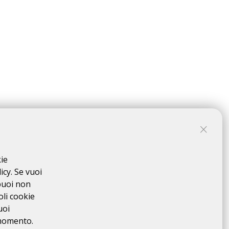
kie
NTER
icy. Se vuoi
puoi non
oli cookie
uoi
 momento.