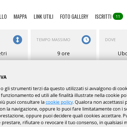
LLO
MAPPA
LINK UTILI
FOTO GALLERY
ISCRITTI
11
TEMPO MASSIMO
DOVE
tri
9 ore
Ubo
IVA
o gli strumenti terzi da questo utilizzati si avvalgono di coo
 funzionamento ed utili alle finalità illustrate nella cookie pol
E
SERVIZI
ISCRIZIONI
più puoi consultare la
cookie policy
. Qualora non accettassi 
on la navigazione, oppure lo puoi fare limitatamente con i s
RI
08/07
dal
 prestazione, oppure puoi decidere quali cookies accettare. P
km
prestare, rifiutare o revocare il tuo consenso, in qualsiasi