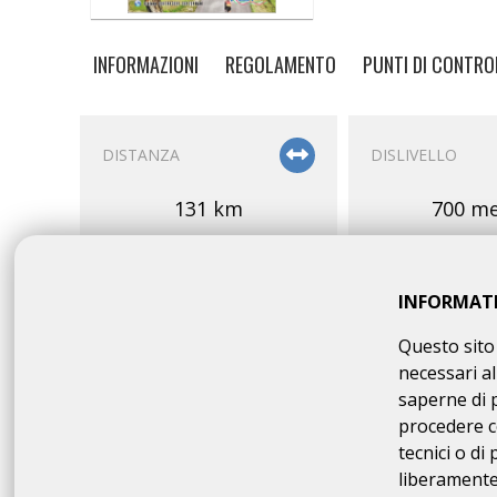
INFORMAZIONI
REGOLAMENTO
PUNTI DI CONTRO
DISTANZA
DISLIVELLO
131 km
700 me
INFORMAT
Questo sito 
necessari al
PARTENZA
OMOLOGAZION
saperne di 
procedere c
07:00 - 08:30
cp/A
tecnici o di
130 
liberamente 