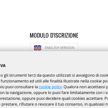
MODULO D'ISCRIZIONE
ENGLISH VERSION
MODALITÀ DI ISCRIZIONE
MODALITÀ DI PAGAMENTO
IVA
o gli strumenti terzi da questo utilizzati si avvalgono di coo
Si ACCETTANO anche ciclisti
non tesserati
 funzionamento ed utili alle finalità illustrate nella cookie pol
ISTRUZIONI PER ISCRIZIONI ONLINE
più puoi consultare la
cookie policy
. Qualora non accettassi 
on la navigazione, oppure lo puoi fare limitatamente con i s
 prestazione, oppure puoi decidere quali cookies accettare. P
ISCRIZIONI CHIUSE
prestare, rifiutare o revocare il tuo consenso, in qualsiasi