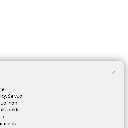
kie
icy. Se vuoi
puoi non
oli cookie
uoi
 momento.