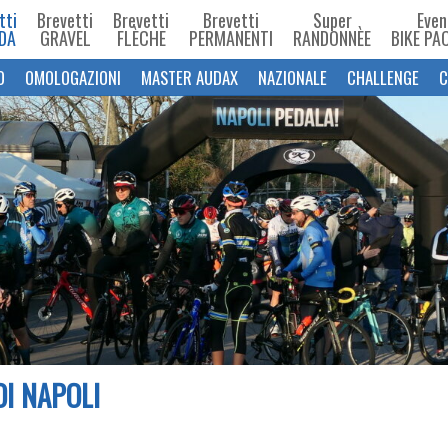
tti
Brevetti
Brevetti
Brevetti
Super
Even
DA
GRAVEL
FLÈCHE
PERMANENTI
RANDONNÈE
BIKE PA
O
OMOLOGAZIONI
MASTER AUDAX
NAZIONALE
CHALLENGE
C
I NAPOLI