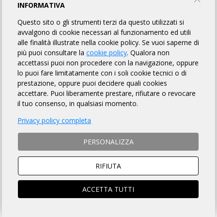
INFORMATIVA
ENGLISH VERSION
Questo sito o gli strumenti terzi da questo utilizzati si
avvalgono di cookie necessari al funzionamento ed utili
alle finalità illustrate nella cookie policy. Se vuoi saperne di
MODALITÀ DI ISCRIZIONE
più puoi consultare la
cookie policy
. Qualora non
accettassi puoi non procedere con la navigazione, oppure
MODALITÀ DI PAGAMENTO
lo puoi fare limitatamente con i soli cookie tecnici o di
prestazione, oppure puoi decidere quali cookies
accettare. Puoi liberamente prestare, rifiutare o revocare
Si ACCETTANO anche ciclisti
non tesserati
il tuo consenso, in qualsiasi momento.
ISTRUZIONI PER ISCRIZIONI ONLINE
Privacy policy completa
SOCIO ARI
NON SOCIO ARI
PERSONALIZZA
ACCEDI e si aprirà la scheda
Prosegui per iscriverti al
iscrizione compilata
brevetto
RIFIUTA
ACCETTA TUTTI