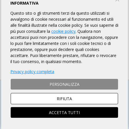
MODALITÀ DI PAGAMENTO
INFORMATIVA
Questo sito o gli strumenti terzi da questo utilizzati si
avvalgono di cookie necessari al funzionamento ed utili
SOCIO ARI
NON SOCIO ARI
alle finalità illustrate nella cookie policy. Se vuoi saperne di
ACCEDI e si aprirà la scheda
Prosegui per iscriverti al
più puoi consultare la
cookie policy
. Qualora non
iscrizione compilata
brevetto
accettassi puoi non procedere con la navigazione, oppure
lo puoi fare limitatamente con i soli cookie tecnici o di
prestazione, oppure puoi decidere quali cookies
accettare. Puoi liberamente prestare, rifiutare o revocare
il tuo consenso, in qualsiasi momento.
Privacy policy completa
PERSONALIZZA
RIFIUTA
ACCETTA TUTTI