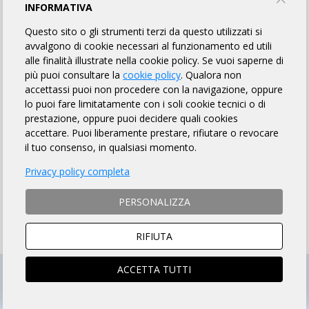
INFORMATIVA
ENGLISH VERSION
Questo sito o gli strumenti terzi da questo utilizzati si
avvalgono di cookie necessari al funzionamento ed utili
alle finalità illustrate nella cookie policy. Se vuoi saperne di
MODALITÀ DI ISCRIZIONE
più puoi consultare la
cookie policy
. Qualora non
accettassi puoi non procedere con la navigazione, oppure
MODALITÀ DI PAGAMENTO
lo puoi fare limitatamente con i soli cookie tecnici o di
prestazione, oppure puoi decidere quali cookies
accettare. Puoi liberamente prestare, rifiutare o revocare
NON si ACCETTANO ciclisti
non tesserati
il tuo consenso, in qualsiasi momento.
ISTRUZIONI PER ISCRIZIONI ONLINE
Privacy policy completa
ISCRIZIONI CHIUSE
PERSONALIZZA
RIFIUTA
ACCETTA TUTTI