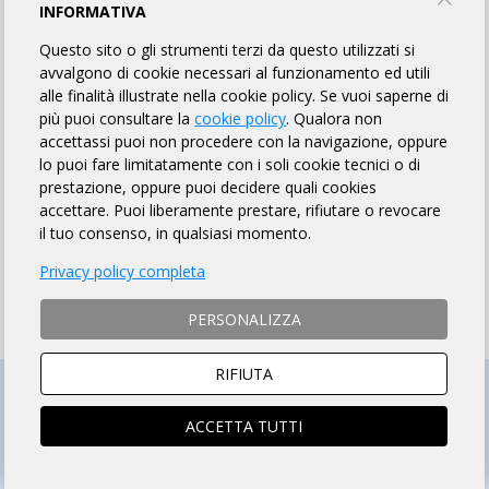
HOW TO PAY THE FEE
INFORMATIVA
Questo sito o gli strumenti terzi da questo utilizzati si
avvalgono di cookie necessari al funzionamento ed utili
SOCIO ARI
NON SOCIO ARI
alle finalità illustrate nella cookie policy. Se vuoi saperne di
ACCEDI e si aprirà la scheda
Prosegui per iscriverti al
più puoi consultare la
cookie policy
. Qualora non
iscrizione compilata
brevetto
accettassi puoi non procedere con la navigazione, oppure
lo puoi fare limitatamente con i soli cookie tecnici o di
prestazione, oppure puoi decidere quali cookies
accettare. Puoi liberamente prestare, rifiutare o revocare
il tuo consenso, in qualsiasi momento.
ISCRIZIONI CHIUSE
Privacy policy completa
PERSONALIZZA
RIFIUTA
ACCETTA TUTTI