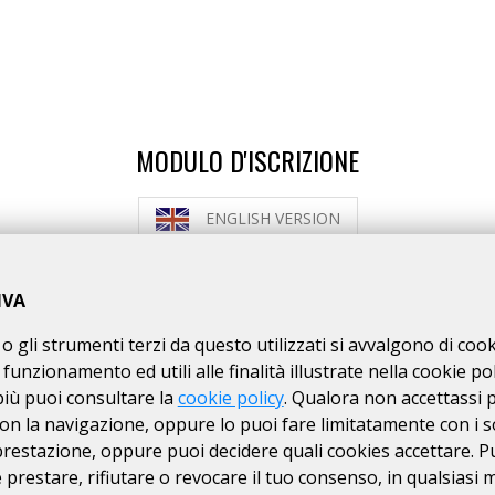
MODULO D'ISCRIZIONE
ENGLISH VERSION
MODALITÀ DI ISCRIZIONE
MODALITÀ DI PAGAMENTO
IVA
o gli strumenti terzi da questo utilizzati si avvalgono di coo
NON si ACCETTANO ciclisti
non tesserati
 funzionamento ed utili alle finalità illustrate nella cookie pol
ISTRUZIONI PER ISCRIZIONI ONLINE
più puoi consultare la
cookie policy
. Qualora non accettassi 
on la navigazione, oppure lo puoi fare limitatamente con i s
 prestazione, oppure puoi decidere quali cookies accettare. P
ISCRIZIONI CHIUSE
prestare, rifiutare o revocare il tuo consenso, in qualsiasi