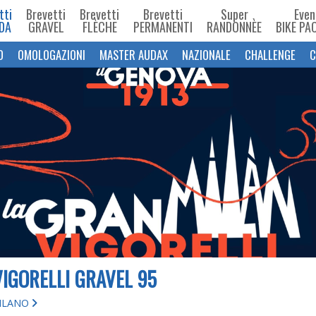
tti
Brevetti
Brevetti
Brevetti
Super
Even
DA
GRAVEL
FLÈCHE
PERMANENTI
RANDONNÈE
BIKE PA
O
OMOLOGAZIONI
MASTER AUDAX
NAZIONALE
CHALLENGE
C
IGORELLI GRAVEL 95
MILANO