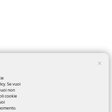
kie
icy. Se vuoi
puoi non
oli cookie
uoi
 momento.