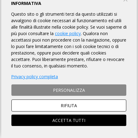
MODULO D'ISCRIZIONE
INFORMATIVA
Questo sito o gli strumenti terzi da questo utilizzati si
avvalgono di cookie necessari al funzionamento ed utili
ENGLISH VERSION
alle finalità illustrate nella cookie policy. Se vuoi saperne di
più puoi consultare la
cookie policy
. Qualora non
MODALITÀ DI ISCRIZIONE
accettassi puoi non procedere con la navigazione, oppure
lo puoi fare limitatamente con i soli cookie tecnici o di
MODALITÀ DI PAGAMENTO
prestazione, oppure puoi decidere quali cookies
accettare. Puoi liberamente prestare, rifiutare o revocare
il tuo consenso, in qualsiasi momento.
NON si ACCETTANO ciclisti
non tesserati
Privacy policy completa
ISTRUZIONI PER ISCRIZIONI ONLINE
PERSONALIZZA
SOCIO ARI
NON SOCIO ARI
ACCEDI e si aprirà la scheda
RIFIUTA
Prosegui per iscriverti al
iscrizione compilata
brevetto
ACCETTA TUTTI