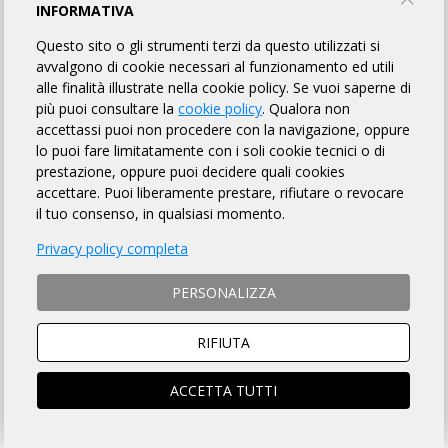
INFORMATIVA
RANDOAIL
Questo sito o gli strumenti terzi da questo utilizzati si
avvalgono di cookie necessari al funzionamento ed utili
COMPACT TEAM
alle finalità illustrate nella cookie policy. Se vuoi saperne di
più puoi consultare la
cookie policy
. Qualora non
accettassi puoi non procedere con la navigazione, oppure
lo puoi fare limitatamente con i soli cookie tecnici o di
INFORMAZIONI
REGOLAMENTO
PUNTI DI CONTROLLO
prestazione, oppure puoi decidere quali cookies
accettare. Puoi liberamente prestare, rifiutare o revocare
ROADBOOK
MAPPA
ISCRITTI
ISCRIZIONI
79
il tuo consenso, in qualsiasi momento.
OMOLOGATI
Privacy policy completa
PERSONALIZZA
DISTANZA
DISLIVELLO
RIFIUTA
198 km
2000 metri
ACCETTA TUTTI