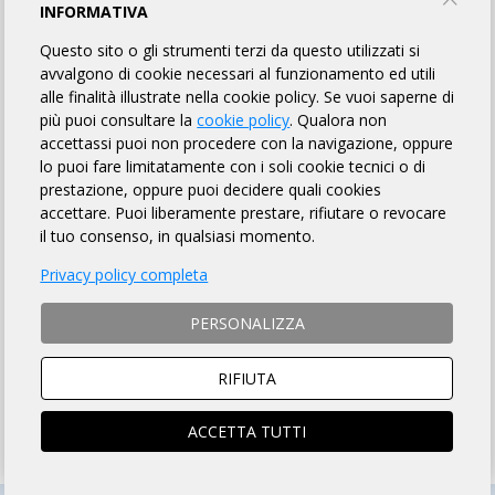
INFORMATIVA
MODALITÀ DI ISCRIZIONE
Questo sito o gli strumenti terzi da questo utilizzati si
avvalgono di cookie necessari al funzionamento ed utili
MODALITÀ DI PAGAMENTO
alle finalità illustrate nella cookie policy. Se vuoi saperne di
più puoi consultare la
cookie policy
. Qualora non
accettassi puoi non procedere con la navigazione, oppure
Si ACCETTANO anche ciclisti
non tesserati
lo puoi fare limitatamente con i soli cookie tecnici o di
ISTRUZIONI PER ISCRIZIONI ONLINE
prestazione, oppure puoi decidere quali cookies
accettare. Puoi liberamente prestare, rifiutare o revocare
il tuo consenso, in qualsiasi momento.
SOCIO ARI
NON SOCIO ARI
Privacy policy completa
ACCEDI e si aprirà la scheda
Prosegui per iscriverti al
iscrizione compilata
brevetto
PERSONALIZZA
RIFIUTA
ACCETTA TUTTI