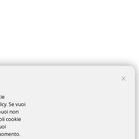
kie
icy. Se vuoi
puoi non
oli cookie
uoi
 momento.