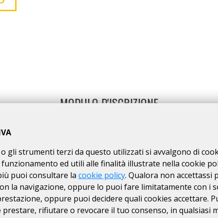
MODULO D'ISCRIZIONE
ENGLISH VERSION
IVA
o gli strumenti terzi da questo utilizzati si avvalgono di coo
MODALITÀ DI ISCRIZIONE
 funzionamento ed utili alle finalità illustrate nella cookie pol
più puoi consultare la
cookie policy
. Qualora non accettassi 
on la navigazione, oppure lo puoi fare limitatamente con i s
NON si ACCETTANO ciclisti
non tesserati
 prestazione, oppure puoi decidere quali cookies accettare. P
ISTRUZIONI PER ISCRIZIONI ONLINE
prestare, rifiutare o revocare il tuo consenso, in qualsiasi