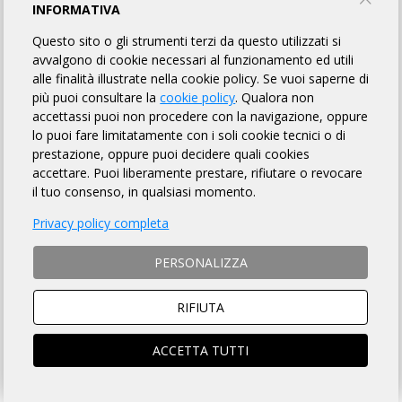
MODULO D'ISCRIZIONE
INFORMATIVA
Questo sito o gli strumenti terzi da questo utilizzati si
avvalgono di cookie necessari al funzionamento ed utili
ENGLISH VERSION
alle finalità illustrate nella cookie policy. Se vuoi saperne di
più puoi consultare la
cookie policy
. Qualora non
accettassi puoi non procedere con la navigazione, oppure
MODALITÀ DI ISCRIZIONE
lo puoi fare limitatamente con i soli cookie tecnici o di
prestazione, oppure puoi decidere quali cookies
MODALITÀ DI PAGAMENTO
accettare. Puoi liberamente prestare, rifiutare o revocare
il tuo consenso, in qualsiasi momento.
NON si ACCETTANO ciclisti
non tesserati
Privacy policy completa
ISTRUZIONI PER ISCRIZIONI ONLINE
PERSONALIZZA
SOCIO ARI
NON SOCIO ARI
RIFIUTA
ACCEDI e si aprirà la scheda
Prosegui per iscriverti al
iscrizione compilata
brevetto
ACCETTA TUTTI