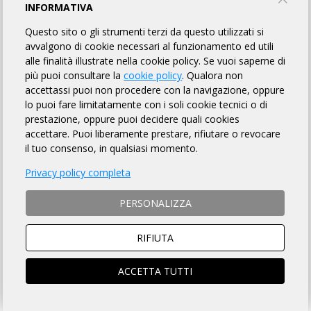
MODALITÀ DI PAGAMENTO
INFORMATIVA
Questo sito o gli strumenti terzi da questo utilizzati si
avvalgono di cookie necessari al funzionamento ed utili
NAZIONALITÀ
FOREIGN
alle finalità illustrate nella cookie policy. Se vuoi saperne di
ITALIANA
NATIONALITY
più puoi consultare la
cookie policy
. Qualora non
accettassi puoi non procedere con la navigazione, oppure
lo puoi fare limitatamente con i soli cookie tecnici o di
prestazione, oppure puoi decidere quali cookies
INDICAZIONI
accettare. Puoi liberamente prestare, rifiutare o revocare
il tuo consenso, in qualsiasi momento.
Scegli la formula
*
Privacy policy completa
PERSONALIZZA
Partenza indicativa
*
RIFIUTA
ACCETTA TUTTI