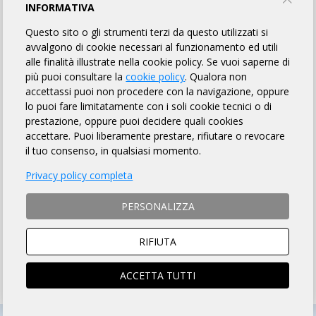
INFORMATIVA
ITALIANO
Questo sito o gli strumenti terzi da questo utilizzati si
avvalgono di cookie necessari al funzionamento ed utili
alle finalità illustrate nella cookie policy. Se vuoi saperne di
HOW TO REGISTER
più puoi consultare la
cookie policy
. Qualora non
accettassi puoi non procedere con la navigazione, oppure
HOW TO PAY THE FEE
lo puoi fare limitatamente con i soli cookie tecnici o di
prestazione, oppure puoi decidere quali cookies
NON-REGISTERED CYCLISTS ARE ALLOWED TO ENTER
accettare. Puoi liberamente prestare, rifiutare o revocare
with request for daily insurance contribution of € 15.00
il tuo consenso, in qualsiasi momento.
The online registration requires the medical certificate to
Privacy policy completa
be uploaded and validated on DataHealth
(see here)
PERSONALIZZA
ISCRIZIONI CHIUSE
RIFIUTA
ACCETTA TUTTI