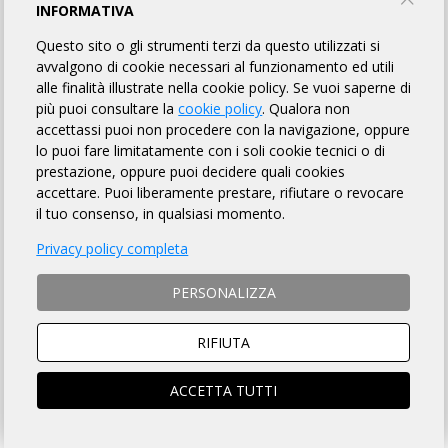
INFORMATIVA
MODULO D'ISCRIZIONE
Questo sito o gli strumenti terzi da questo utilizzati si
avvalgono di cookie necessari al funzionamento ed utili
alle finalità illustrate nella cookie policy. Se vuoi saperne di
ENGLISH VERSION
più puoi consultare la
cookie policy
. Qualora non
accettassi puoi non procedere con la navigazione, oppure
lo puoi fare limitatamente con i soli cookie tecnici o di
MODALITÀ DI ISCRIZIONE
prestazione, oppure puoi decidere quali cookies
accettare. Puoi liberamente prestare, rifiutare o revocare
MODALITÀ DI PAGAMENTO
il tuo consenso, in qualsiasi momento.
Privacy policy completa
Si ACCETTANO anche ciclisti
non tesserati
con
richiesta di contributo assicurativo giornaliero di € 15.00
PERSONALIZZA
ISTRUZIONI PER ISCRIZIONI ONLINE
RIFIUTA
ISCRIZIONI CHIUSE
ACCETTA TUTTI