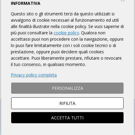
HOW TO PAY THE FEE
INFORMATIVA
Questo sito o gli strumenti terzi da questo utilizzati si
avvalgono di cookie necessari al funzionamento ed utili
SOCIO ARI
NON SOCIO ARI
alle finalità illustrate nella cookie policy. Se vuoi saperne di
ACCEDI e si aprirà la scheda
Prosegui per iscriverti al
più puoi consultare la
cookie policy
. Qualora non
iscrizione compilata
brevetto
accettassi puoi non procedere con la navigazione, oppure
lo puoi fare limitatamente con i soli cookie tecnici o di
prestazione, oppure puoi decidere quali cookies
accettare. Puoi liberamente prestare, rifiutare o revocare
il tuo consenso, in qualsiasi momento.
ISCRIZIONI CHIUSE
Privacy policy completa
PERSONALIZZA
RIFIUTA
ACCETTA TUTTI