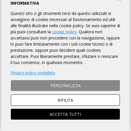
INFORMATIVA
ENGLISH VERSION
Questo sito o gli strumenti terzi da questo utilizzati si
avvalgono di cookie necessari al funzionamento ed utili
alle finalità illustrate nella cookie policy. Se vuoi saperne di
MODALITÀ DI ISCRIZIONE
più puoi consultare la
cookie policy
. Qualora non
accettassi puoi non procedere con la navigazione, oppure
MODALITÀ DI PAGAMENTO
lo puoi fare limitatamente con i soli cookie tecnici o di
prestazione, oppure puoi decidere quali cookies
accettare. Puoi liberamente prestare, rifiutare o revocare
NON si ACCETTANO ciclisti
non tesserati
il tuo consenso, in qualsiasi momento.
ISTRUZIONI PER ISCRIZIONI ONLINE
Privacy policy completa
SOCIO ARI
NON SOCIO ARI
PERSONALIZZA
ACCEDI e si aprirà la scheda
Prosegui per iscriverti al
iscrizione compilata
brevetto
RIFIUTA
ACCETTA TUTTI