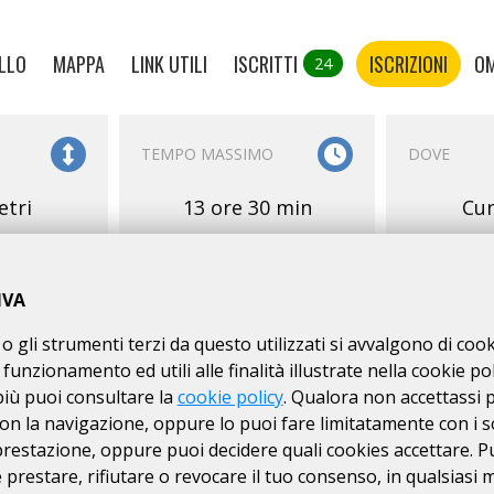
LLO
MAPPA
LINK UTILI
ISCRITTI
ISCRIZIONI
OM
24
TEMPO MASSIMO
DOVE
etri
13 ore 30 min
Cun
IVA
o gli strumenti terzi da questo utilizzati si avvalgono di coo
 funzionamento ed utili alle finalità illustrate nella cookie pol
E
SERVIZI
ISCRIZIONI
più puoi consultare la
cookie policy
. Qualora non accettassi 
on la navigazione, oppure lo puoi fare limitatamente con i s
RI
01/09
dal
 prestazione, oppure puoi decidere quali cookies accettare. P
N. MASSIMO DI
Km
prestare, rifiutare o revocare il tuo consenso, in qualsiasi
200