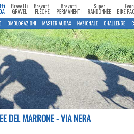
tti
Brevetti
Brevetti
Brevetti
Super
Even
DA
GRAVEL
FLÈCHE
PERMANENTI
RANDONNÈE
BIKE PA
O
OMOLOGAZIONI
MASTER AUDAX
NAZIONALE
CHALLENGE
C
E DEL MARRONE - VIA NERA