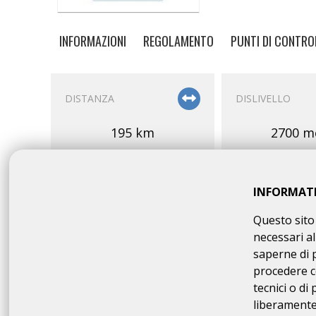
INFORMAZIONI
REGOLAMENTO
PUNTI DI CONTRO
DISTANZA
DISLIVELLO
195 km
2700 m
INFORMAT
Questo sito 
necessari al
PARTENZA
OMOLOGAZION
saperne di 
procedere c
07:00 - 08:00
BRI/A
tecnici o di
200 
liberamente 