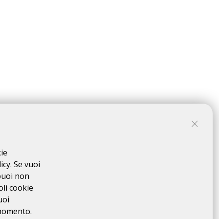
kie
ativo giornaliero di € 5.00
icy. Se vuoi
puoi non
oli cookie
uoi
 momento.