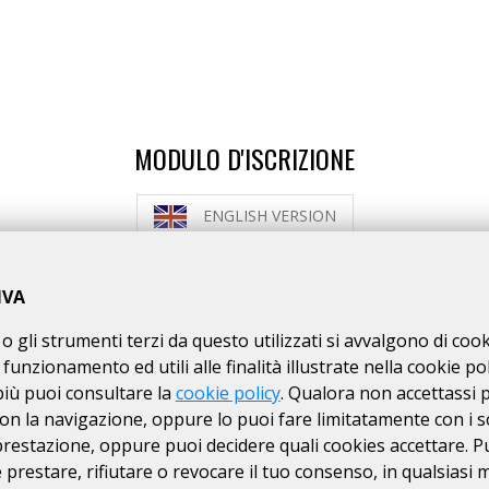
MODULO D'ISCRIZIONE
ENGLISH VERSION
MODALITÀ DI ISCRIZIONE
MODALITÀ DI PAGAMENTO
IVA
o gli strumenti terzi da questo utilizzati si avvalgono di coo
isti
non tesserati
con richiesta di contributo assicur
 funzionamento ed utili alle finalità illustrate nella cookie pol
ISTRUZIONI PER ISCRIZIONI ONLINE
più puoi consultare la
cookie policy
. Qualora non accettassi 
on la navigazione, oppure lo puoi fare limitatamente con i s
 prestazione, oppure puoi decidere quali cookies accettare. P
ISCRIZIONI CHIUSE
prestare, rifiutare o revocare il tuo consenso, in qualsiasi