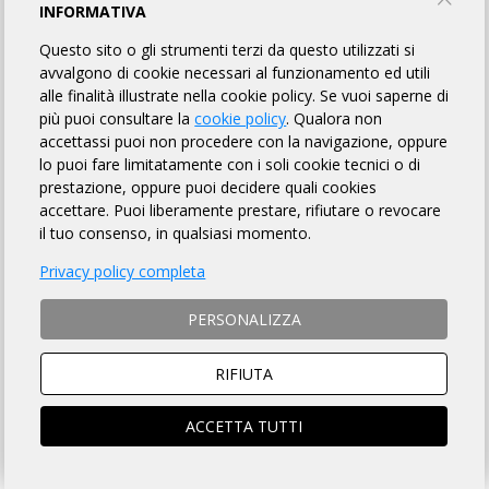
INFORMATIVA
MODALITÀ DI ISCRIZIONE
Questo sito o gli strumenti terzi da questo utilizzati si
avvalgono di cookie necessari al funzionamento ed utili
MODALITÀ DI PAGAMENTO
alle finalità illustrate nella cookie policy. Se vuoi saperne di
più puoi consultare la
cookie policy
. Qualora non
accettassi puoi non procedere con la navigazione, oppure
NON si ACCETTANO ciclisti
non tesserati
lo puoi fare limitatamente con i soli cookie tecnici o di
ISTRUZIONI PER ISCRIZIONI ONLINE
prestazione, oppure puoi decidere quali cookies
accettare. Puoi liberamente prestare, rifiutare o revocare
il tuo consenso, in qualsiasi momento.
SOCIO ARI
NON SOCIO ARI
Privacy policy completa
ACCEDI e si aprirà la scheda
Prosegui per iscriverti al
iscrizione compilata
brevetto
PERSONALIZZA
RIFIUTA
ACCETTA TUTTI
ISCRIZIONI CHIUSE