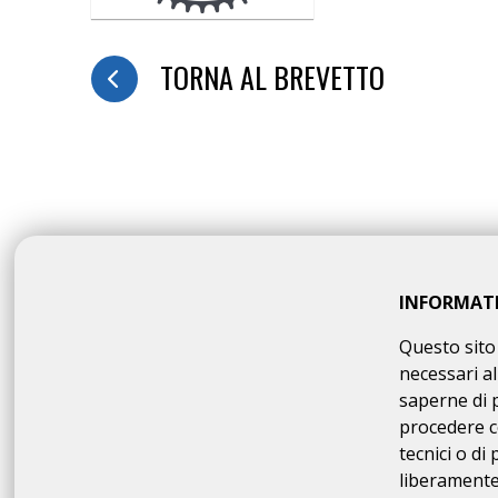
TORNA AL BREVETTO
INFORMAT
Questo sito 
NON-REGISTERED CYCLISTS
necessari al
The online registration requ
saperne di 
procedere c
tecnici o di
liberamente 