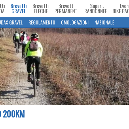
tti
Brevetti
Brevetti
Brevetti
Super
Even
DA
GRAVEL
FLÈCHE
PERMANENTI
RANDONNÈE
BIKE PA
UDAX GRAVEL
REGOLAMENTO
OMOLOGAZIONI
NAZIONALE
O 200KM