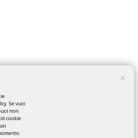
kie
surance contribution of € 10.00
icy. Se vuoi
idated on DataHealth
(see here)
puoi non
oli cookie
uoi
 momento.