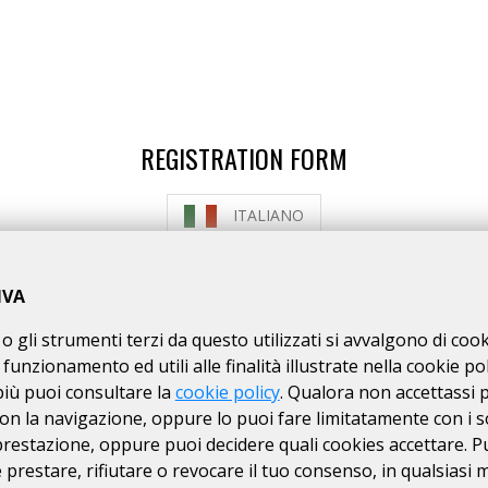
REGISTRATION FORM
ITALIANO
HOW TO REGISTER
HOW TO PAY THE FEE
IVA
o gli strumenti terzi da questo utilizzati si avvalgono di coo
 ARE ALLOWED TO ENTER
with request for daily in
 funzionamento ed utili alle finalità illustrate nella cookie pol
ires the medical certificate to be uploaded and val
più puoi consultare la
cookie policy
. Qualora non accettassi 
on la navigazione, oppure lo puoi fare limitatamente con i s
 prestazione, oppure puoi decidere quali cookies accettare. P
ISCRIZIONI CHIUSE
prestare, rifiutare o revocare il tuo consenso, in qualsiasi