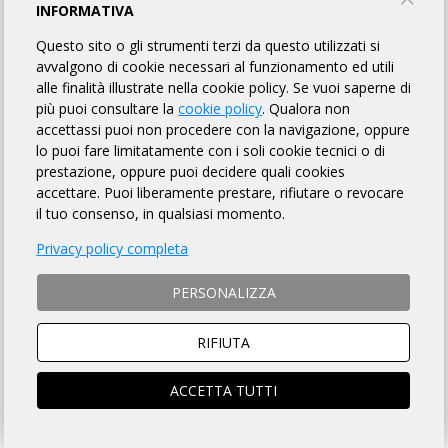
MODULO D'ISCRIZIONE
INFORMATIVA
Questo sito o gli strumenti terzi da questo utilizzati si
avvalgono di cookie necessari al funzionamento ed utili
ENGLISH VERSION
alle finalità illustrate nella cookie policy. Se vuoi saperne di
più puoi consultare la
cookie policy
. Qualora non
MODALITÀ DI ISCRIZIONE
accettassi puoi non procedere con la navigazione, oppure
lo puoi fare limitatamente con i soli cookie tecnici o di
MODALITÀ DI PAGAMENTO
prestazione, oppure puoi decidere quali cookies
accettare. Puoi liberamente prestare, rifiutare o revocare
il tuo consenso, in qualsiasi momento.
Si ACCETTANO anche ciclisti
non tesserati
con
Privacy policy completa
richiesta di contributo assicurativo giornaliero di € 10.00
ISTRUZIONI PER ISCRIZIONI ONLINE
PERSONALIZZA
RIFIUTA
SOCIO ARI
NON SOCIO ARI
ACCEDI e si aprirà la scheda
Prosegui per iscriverti al
iscrizione compilata
brevetto
ACCETTA TUTTI