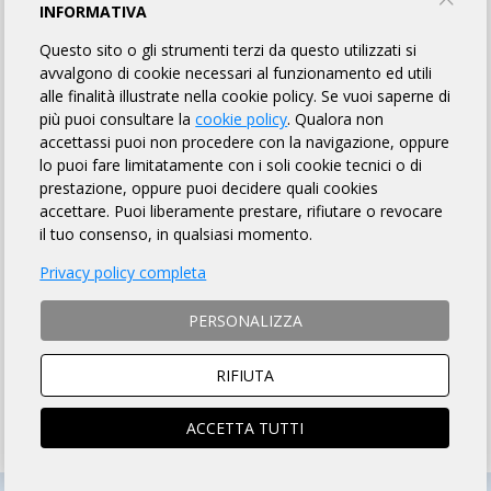
INFORMATIVA
ITALIANO
Questo sito o gli strumenti terzi da questo utilizzati si
avvalgono di cookie necessari al funzionamento ed utili
alle finalità illustrate nella cookie policy. Se vuoi saperne di
HOW TO REGISTER
più puoi consultare la
cookie policy
. Qualora non
accettassi puoi non procedere con la navigazione, oppure
HOW TO PAY THE FEE
lo puoi fare limitatamente con i soli cookie tecnici o di
prestazione, oppure puoi decidere quali cookies
NON-REGISTERED CYCLISTS ARE ALLOWED TO ENTER
accettare. Puoi liberamente prestare, rifiutare o revocare
with request for daily insurance contribution of € 10.00
il tuo consenso, in qualsiasi momento.
The online registration requires the medical certificate to
Privacy policy completa
be uploaded and validated on DataHealth
(see here)
PERSONALIZZA
ISCRIZIONI CHIUSE
RIFIUTA
ACCETTA TUTTI