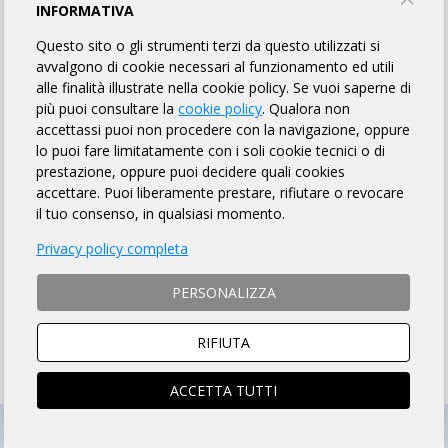
MODULO D'ISCRIZIONE
INFORMATIVA
Questo sito o gli strumenti terzi da questo utilizzati si
avvalgono di cookie necessari al funzionamento ed utili
ENGLISH VERSION
alle finalità illustrate nella cookie policy. Se vuoi saperne di
più puoi consultare la
cookie policy
. Qualora non
MODALITÀ DI ISCRIZIONE
accettassi puoi non procedere con la navigazione, oppure
lo puoi fare limitatamente con i soli cookie tecnici o di
MODALITÀ DI PAGAMENTO
prestazione, oppure puoi decidere quali cookies
accettare. Puoi liberamente prestare, rifiutare o revocare
il tuo consenso, in qualsiasi momento.
NON si ACCETTANO ciclisti
non tesserati
Privacy policy completa
ISTRUZIONI PER ISCRIZIONI ONLINE
PERSONALIZZA
ISCRIZIONI CHIUSE
RIFIUTA
ACCETTA TUTTI