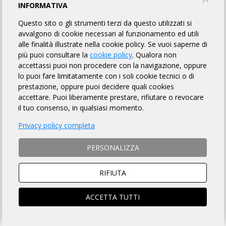
MODULO D'ISCRIZIONE
INFORMATIVA
Questo sito o gli strumenti terzi da questo utilizzati si
avvalgono di cookie necessari al funzionamento ed utili
ENGLISH VERSION
alle finalità illustrate nella cookie policy. Se vuoi saperne di
più puoi consultare la
cookie policy
. Qualora non
MODALITÀ DI ISCRIZIONE
accettassi puoi non procedere con la navigazione, oppure
lo puoi fare limitatamente con i soli cookie tecnici o di
MODALITÀ DI PAGAMENTO
prestazione, oppure puoi decidere quali cookies
accettare. Puoi liberamente prestare, rifiutare o revocare
il tuo consenso, in qualsiasi momento.
NON si ACCETTANO ciclisti
non tesserati
Privacy policy completa
ISTRUZIONI PER ISCRIZIONI ONLINE
PERSONALIZZA
SOCIO ARI
NON SOCIO ARI
ACCEDI e si aprirà la scheda
RIFIUTA
Prosegui per iscriverti al
iscrizione compilata
brevetto
ACCETTA TUTTI