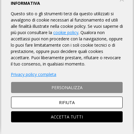
INFORMATIVA
ITALIANO
Questo sito o gli strumenti terzi da questo utilizzati si
avvalgono di cookie necessari al funzionamento ed utili
alle finalità illustrate nella cookie policy. Se vuoi saperne di
HOW TO REGISTER
più puoi consultare la
cookie policy
. Qualora non
accettassi puoi non procedere con la navigazione, oppure
HOW TO PAY THE FEE
lo puoi fare limitatamente con i soli cookie tecnici o di
prestazione, oppure puoi decidere quali cookies
NON-REGISTERED CYCLISTS ARE ALLOWED TO ENTER
accettare. Puoi liberamente prestare, rifiutare o revocare
with request for daily insurance contribution of € 20.00
il tuo consenso, in qualsiasi momento.
The online registration requires the medical certificate to
Privacy policy completa
be uploaded and validated on DataHealth
(see here)
PERSONALIZZA
RIFIUTA
SOCIO ARI
NON SOCIO ARI
ACCEDI e si aprirà la scheda
Prosegui per iscriverti al
iscrizione compilata
brevetto
ACCETTA TUTTI