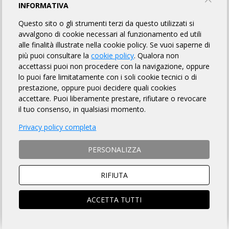
INFORMATIVA
ENGLISH VERSION
Questo sito o gli strumenti terzi da questo utilizzati si
avvalgono di cookie necessari al funzionamento ed utili
MODALITÀ DI ISCRIZIONE
alle finalità illustrate nella cookie policy. Se vuoi saperne di
più puoi consultare la
cookie policy
. Qualora non
MODALITÀ DI PAGAMENTO
accettassi puoi non procedere con la navigazione, oppure
lo puoi fare limitatamente con i soli cookie tecnici o di
prestazione, oppure puoi decidere quali cookies
NON si ACCETTANO ciclisti
non tesserati
accettare. Puoi liberamente prestare, rifiutare o revocare
ISTRUZIONI PER ISCRIZIONI ONLINE
il tuo consenso, in qualsiasi momento.
Privacy policy completa
SOCIO ARI
NON SOCIO ARI
PERSONALIZZA
ACCEDI e si aprirà la scheda
Prosegui per iscriverti al
iscrizione compilata
brevetto
RIFIUTA
ACCETTA TUTTI