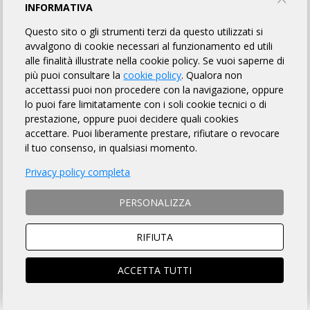
MODULO D'ISCRIZIONE
INFORMATIVA
Questo sito o gli strumenti terzi da questo utilizzati si
avvalgono di cookie necessari al funzionamento ed utili
ENGLISH VERSION
alle finalità illustrate nella cookie policy. Se vuoi saperne di
più puoi consultare la
cookie policy
. Qualora non
MODALITÀ DI ISCRIZIONE
accettassi puoi non procedere con la navigazione, oppure
lo puoi fare limitatamente con i soli cookie tecnici o di
MODALITÀ DI PAGAMENTO
prestazione, oppure puoi decidere quali cookies
accettare. Puoi liberamente prestare, rifiutare o revocare
il tuo consenso, in qualsiasi momento.
Si ACCETTANO anche ciclisti
non tesserati
Privacy policy completa
ISTRUZIONI PER ISCRIZIONI ONLINE
PERSONALIZZA
SOCIO ARI
NON SOCIO ARI
RIFIUTA
ACCEDI e si aprirà la scheda
Prosegui per iscriverti al
iscrizione compilata
brevetto
ACCETTA TUTTI