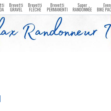
tti
Brevetti
Brevetti
Brevetti
Super
Even
DA
GRAVEL
FLÈCHE
PERMANENTI
RANDONNÈE
BIKE PA
I