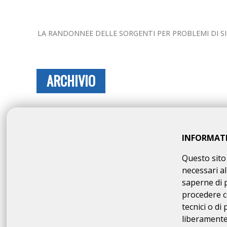
LA RANDONNEE DELLE SORGENTI PER PROBLEMI DI SIC
ARCHIVIO
martedì 21 luglio 2026
E' ONLINE IL NUMERO 26 DI RANDAGIO!
INFORMAT
domenica 24 maggio 2026
Questo sito 
RADUNO ARI E ALTRI APPUNTAMENTI
necessari al
saperne di 
venerdì 15 maggio 2026
procedere c
NAZIONALE ARI 2027 - 2030
tecnici o di
liberamente 