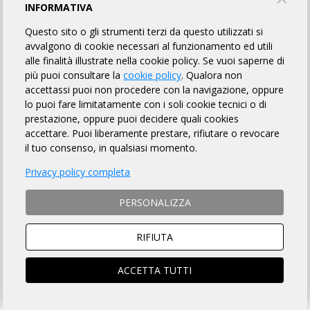
INFORMATIVA
Questo sito o gli strumenti terzi da questo utilizzati si
avvalgono di cookie necessari al funzionamento ed utili
alle finalità illustrate nella cookie policy. Se vuoi saperne di
più puoi consultare la
cookie policy
. Qualora non
accettassi puoi non procedere con la navigazione, oppure
“Gli eventi sportivi come la Randonnée Reale sono
lo puoi fare limitatamente con i soli cookie tecnici o di
fondamentali nel marketing territoriale”
prestazione, oppure puoi decidere quali cookies
accettare. Puoi liberamente prestare, rifiutare o revocare
il tuo consenso, in qualsiasi momento.
Caserta – Raddoppiare i visitatori annui della
Reggia di
Caserta
, per raggiungere un milione di visite durante i suoi
Privacy policy completa
quattro anni di mandato alla direzione del palazzo reale
borbonico. Questo l’obiettivo principale di
Mauro Felicori
,
PERSONALIZZA
direttore della Reggia borbonica, che la giornalista Stefania
Rossini (L’Espresso) descrive come: “se fosse la reincarnazione
RIFIUTA
postmoderna di un principe Borbone tornato nel palazzo avito
per mettere le cose a posto”.
ACCETTA TUTTI
Il 64 enne manager della cultura bolognese ha scelto la Reggia,
tra i sette musei a cui era risultato qualificato alla direzione. Ha
le idee chiare. Grande importanza al marketing e alla