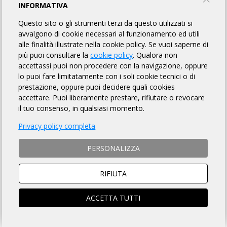
INFORMATIVA
Questo sito o gli strumenti terzi da questo utilizzati si
ARCHIVIO
avvalgono di cookie necessari al funzionamento ed utili
alle finalità illustrate nella cookie policy. Se vuoi saperne di
più puoi consultare la
cookie policy
. Qualora non
martedì 21 luglio 2026
accettassi puoi non procedere con la navigazione, oppure
E' ONLINE IL NUMERO 26 DI RANDAGIO!
lo puoi fare limitatamente con i soli cookie tecnici o di
prestazione, oppure puoi decidere quali cookies
domenica 24 maggio 2026
accettare. Puoi liberamente prestare, rifiutare o revocare
RADUNO ARI E ALTRI APPUNTAMENTI
il tuo consenso, in qualsiasi momento.
Privacy policy completa
venerdì 15 maggio 2026
NAZIONALE ARI 2027 - 2030
PERSONALIZZA
sabato 18 aprile 2026
E' ONLINE IL NUMERO 25 DI RANDAGIO!
RIFIUTA
lunedì 19 gennaio 2026
ACCETTA TUTTI
E' ONLINE IL NUMERO 24 DI RANDAGIO!
sabato 03 gennaio 2026