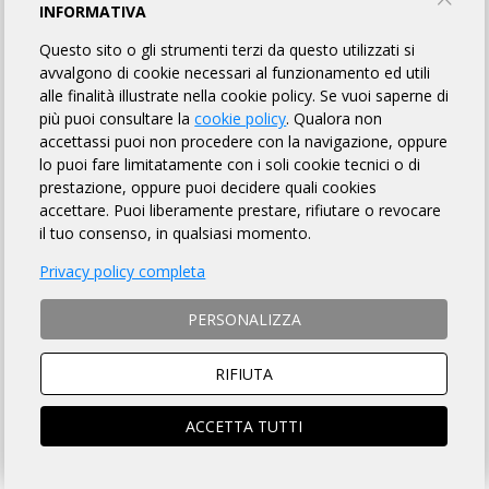
INFORMATIVA
Questo sito o gli strumenti terzi da questo utilizzati si
avvalgono di cookie necessari al funzionamento ed utili
alle finalità illustrate nella cookie policy. Se vuoi saperne di
più puoi consultare la
cookie policy
. Qualora non
accettassi puoi non procedere con la navigazione, oppure
lo puoi fare limitatamente con i soli cookie tecnici o di
prestazione, oppure puoi decidere quali cookies
accettare. Puoi liberamente prestare, rifiutare o revocare
il tuo consenso, in qualsiasi momento.
Privacy policy completa
PERSONALIZZA
RIFIUTA
ACCETTA TUTTI
Il calendario 2026 è finalmente online!
Potete quindi cominciare a fare i vostri piani e programmare la
stagione. Potrebbe esserci qualche lieve variazione o aggiunta,