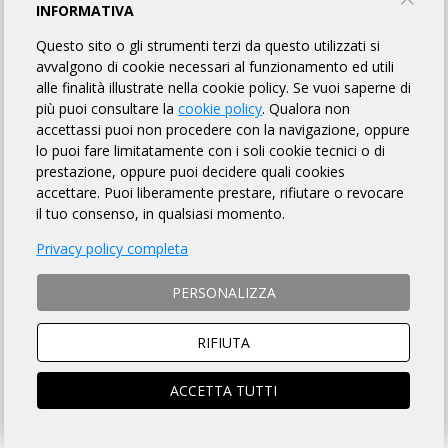
INFORMATIVA
Questo sito o gli strumenti terzi da questo utilizzati si
avvalgono di cookie necessari al funzionamento ed utili
alle finalità illustrate nella cookie policy. Se vuoi saperne di
più puoi consultare la
cookie policy
. Qualora non
accettassi puoi non procedere con la navigazione, oppure
lo puoi fare limitatamente con i soli cookie tecnici o di
prestazione, oppure puoi decidere quali cookies
Per il prossimo ciclo della
Nazionale ARI
, che andrà dal
2027 al
accettare. Puoi liberamente prestare, rifiutare o revocare
2030
, i parametri per accedervi rimangono i medesimi del
il tuo consenso, in qualsiasi momento.
quadriennio che si è ormai concluso:
1) Essere soci ARI
Privacy policy completa
2) Ottenere l'omologazione in 4 brevetti, ciascuno di diversa
lunghezza, scelti tra i brevetti ACP o BRI/ARI di 200 km - 300 km
PERSONALIZZA
- 400 km - 600 km o 1000 km presenti nel calendario ARI
In
alternativa
al punto
2)
si può optare per
una
di queste
RIFIUTA
scelte:
- Ottenere l'omologazione in un brevetto LRM o BRI/ARI uguale
ACCETTA TUTTI
o superiore a 1200 km.
- Ottenere nel corso dell'anno il riconoscimento Master Audax
Gravel