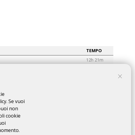
TEMPO
12h 21m
9h 09m
8h 54m
8h 55m
kie
9h 46m
icy. Se vuoi
8h 47m
puoi non
10h 56m
oli cookie
uoi
11h 59m
 momento.
8h 54m