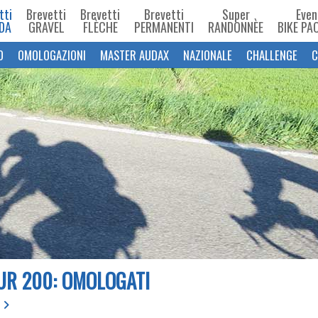
tti
Brevetti
Brevetti
Brevetti
Super
Even
DA
GRAVEL
FLÈCHE
PERMANENTI
RANDONNÈE
BIKE PA
O
OMOLOGAZIONI
MASTER AUDAX
NAZIONALE
CHALLENGE
C
R 200: OMOLOGATI
a