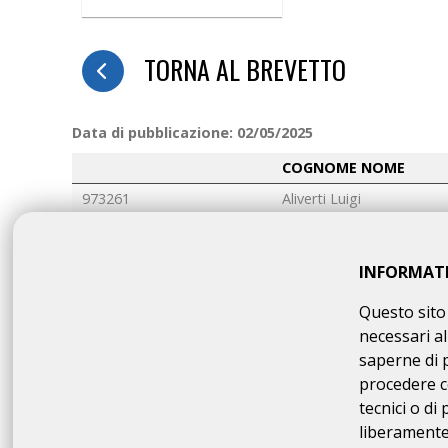
TORNA AL BREVETTO
Data di pubblicazione: 02/05/2025
COGNOME NOME
973261
Aliverti Luigi
973262
Amadio Gianluca
973263
Anastasi Roberto
INFORMAT
973264
Bernardinello Fabio
Questo sito 
973265
Bernasconi Daniele
necessari al
974653
BERNASCONI GIAMBATT
saperne di 
974654
Bevilacqua Fabio
procedere c
tecnici o di
974655
Bonfiglio Salvatore
liberamente 
974656
Borghi Simone Pietro