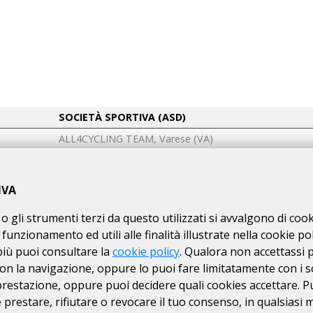
SOCIETÀ SPORTIVA (ASD)
ALL4CYCLING TEAM, Varese (VA)
Individuale
AMSPO RHO, Milano (MI)
IVA
PASSOLENTO ROVELLASCA, Como (CO)
o gli strumenti terzi da questo utilizzati si avvalgono di coo
G.S.Castello
 funzionamento ed utili alle finalità illustrate nella cookie pol
ISTA
Team Bee and Bike Bregnano
più puoi consultare la
cookie policy
. Qualora non accettassi 
Team Santini
on la navigazione, oppure lo puoi fare limitatamente con i s
 prestazione, oppure puoi decidere quali cookies accettare. P
UNIONE SPORTIVA BORMIESE, Sondrio (SO)
prestare, rifiutare o revocare il tuo consenso, in qualsiasi
ASD Passolento Rovellasca