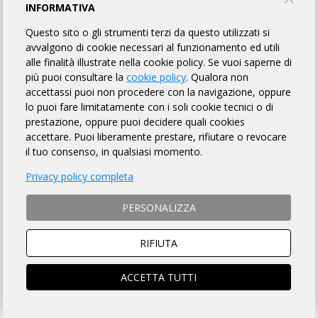
AMSPO RHO
INFORMATIVA
Questo sito o gli strumenti terzi da questo utilizzati si
TORNA AL BREVETTO
avvalgono di cookie necessari al funzionamento ed utili
alle finalità illustrate nella cookie policy. Se vuoi saperne di
più puoi consultare la
cookie policy
. Qualora non
accettassi puoi non procedere con la navigazione, oppure
BRI-17097
Alberelli Dario
lo puoi fare limitatamente con i soli cookie tecnici o di
9h 00m
upol lungavilla
prestazione, oppure puoi decidere quali cookies
accettare. Puoi liberamente prestare, rifiutare o revocare
BRI-17098
Anastasi Roberto
il tuo consenso, in qualsiasi momento.
9h 00m
AMSPO RHO, Milano (MI)
Privacy policy completa
BRI-17099
Bera Bruno
10h 08m
CICLISTI CORSICHESI, Milano (MI)
PERSONALIZZA
BRI-17100
Borsani Cristiano
RIFIUTA
10h 11m
Logos tre magenta ASD, Milano (MI)
BRI-17101
CALTABIANO NUNZIO
ACCETTA TUTTI
10h 11m
AMSPO RHO, Milano (MI)
BRI-17102
colombo giuseppe