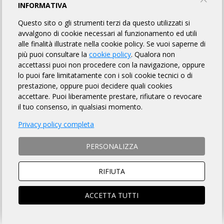
GRAVEL SUTALATUR BIKE FESTIVAL:
INFORMATIVA
OMOLOGATI
Questo sito o gli strumenti terzi da questo utilizzati si
avvalgono di cookie necessari al funzionamento ed utili
alle finalità illustrate nella cookie policy. Se vuoi saperne di
FUORI ONDA BIKE TEAM
più puoi consultare la
cookie policy
. Qualora non
accettassi puoi non procedere con la navigazione, oppure
lo puoi fare limitatamente con i soli cookie tecnici o di
TORNA AL BREVETTO
prestazione, oppure puoi decidere quali cookies
accettare. Puoi liberamente prestare, rifiutare o revocare
il tuo consenso, in qualsiasi momento.
BOR-4359
Acquistapace Lucia
Privacy policy completa
4h 14m
BRONTOLO BIKE, Milano (MI)
BOR-4360
Folli Ivan
PERSONALIZZA
4h 15m
Randagi prealpini ASD, Milano (MI)
BOR-4361
Lavazza Claudia
RIFIUTA
4h 14m
Randagi prealpini ASD, Milano (MI)
ACCETTA TUTTI
BOR-4362
Olmo Marco
4h 14m
BIELLA BIKING, Biella (BI)