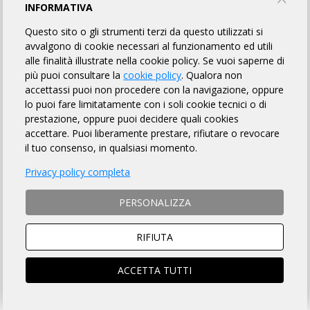
INFORMATIVA
HIC SUNT LEONES: OMOLOGATI
Questo sito o gli strumenti terzi da questo utilizzati si
avvalgono di cookie necessari al funzionamento ed utili
SAN ZACCARIA BIKE
alle finalità illustrate nella cookie policy. Se vuoi saperne di
più puoi consultare la
cookie policy
. Qualora non
accettassi puoi non procedere con la navigazione, oppure
TORNA AL BREVETTO
lo puoi fare limitatamente con i soli cookie tecnici o di
prestazione, oppure puoi decidere quali cookies
accettare. Puoi liberamente prestare, rifiutare o revocare
il tuo consenso, in qualsiasi momento.
170174
AGHITO FABRIZIO
32h 10m
PATATRAK ASD, Milano (MI)
Privacy policy completa
170175
ARMANI ENRICO
PERSONALIZZA
35h 09m
GLT77CYCLINGCLUB, Verona (VR)
170176
Begnis Umberto
RIFIUTA
35h 23m
TEAM TESTA, Bergamo (BG)
ACCETTA TUTTI
170177
BILETTA Maurizio
35h 23m
S.C. GENOVA 1913, Milano (MI)