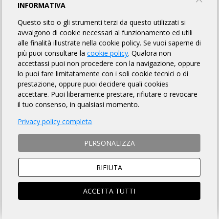
IL GIRO DELL'ETNA - RANDONNÈE:
INFORMATIVA
OMOLOGATI
Questo sito o gli strumenti terzi da questo utilizzati si
avvalgono di cookie necessari al funzionamento ed utili
alle finalità illustrate nella cookie policy. Se vuoi saperne di
Trecastagni in Bici
più puoi consultare la
cookie policy
. Qualora non
accettassi puoi non procedere con la navigazione, oppure
lo puoi fare limitatamente con i soli cookie tecnici o di
TORNA AL BREVETTO
prestazione, oppure puoi decidere quali cookies
accettare. Puoi liberamente prestare, rifiutare o revocare
il tuo consenso, in qualsiasi momento.
954845
Alparone Marco Maria Giuseppe
Privacy policy completa
9h 49m
SICILIA IN BICI, Catania (CT)
954846
Andrea Giardina
PERSONALIZZA
11h 46m
TEAM DOCTORBIKE 25, Messina (ME)
954847
Arcidiacono Salvatore
RIFIUTA
11h 25m
ANDREA TROVATO, Catania (CT)
ACCETTA TUTTI
954848
ARCURI MARIO
10h 35m
Ruota Libera Nicosia, Enna (EN)