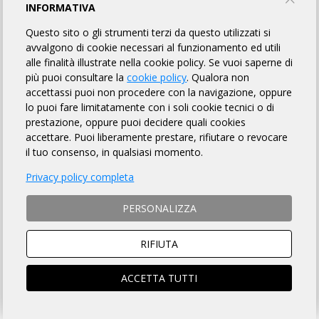
INFORMATIVA
RAVORANDO: OMOLOGATI
Questo sito o gli strumenti terzi da questo utilizzati si
avvalgono di cookie necessari al funzionamento ed utili
Ravonese
alle finalità illustrate nella cookie policy. Se vuoi saperne di
più puoi consultare la
cookie policy
. Qualora non
accettassi puoi non procedere con la navigazione, oppure
TORNA AL BREVETTO
lo puoi fare limitatamente con i soli cookie tecnici o di
prestazione, oppure puoi decidere quali cookies
accettare. Puoi liberamente prestare, rifiutare o revocare
il tuo consenso, in qualsiasi momento.
223083
Acquistapace Lucia
21h 31m
BRONTOLO BIKE, Milano (MI)
Privacy policy completa
223084
Agostini Francesco
PERSONALIZZA
21h 04m
RANDAGI VENETI, Vicenza (VI)
223085
Arcobello Varlese Giorgio
RIFIUTA
22h 33m
CICLI ROMA CLUB, Roma (RM)
ACCETTA TUTTI
223086
Begnis Umberto
17h 46m
TEAM TESTA, Bergamo (BG)