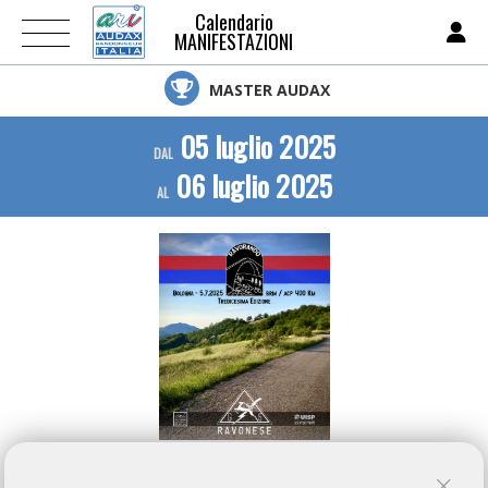
Calendario
MANIFESTAZIONI
MASTER AUDAX
05 luglio 2025
DAL
06 luglio 2025
AL
ARI NON E' RESPONSABILE DELLE INFORMAZIONI PUBBLICATE SU QUESTA PAGINA, IL CUI
CONTENUTO E' AUTONOMAMENTE GESTITO DALL'ORGANIZZATORE DELL'EVENTO.