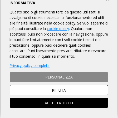
PROFILO
EVENTI
INFORMATIVA
Questo sito o gli strumenti terzi da questo utilizzati si
MOSTRA EVENTI IN CORSO
EVENTI CONCLUSI
avvalgono di cookie necessari al funzionamento ed utili
alle finalità illustrate nella cookie policy. Se vuoi saperne di
più puoi consultare la
cookie policy
. Qualora non
1
2
accettassi puoi non procedere con la navigazione, oppure
Totale: 50
lo puoi fare limitatamente con i soli cookie tecnici o di
prestazione, oppure puoi decidere quali cookies
09 MAGGIO
accettare. Puoi liberamente prestare, rifiutare o revocare
il tuo consenso, in qualsiasi momento.
HIC SUNT LEONES
Privacy policy completa
600 km
San Zaccaria (RA)
PERSONALIZZA
Partenza
: 06:00
RIFIUTA
DETTAGLI
ACCETTA TUTTI
04 GENNAIO